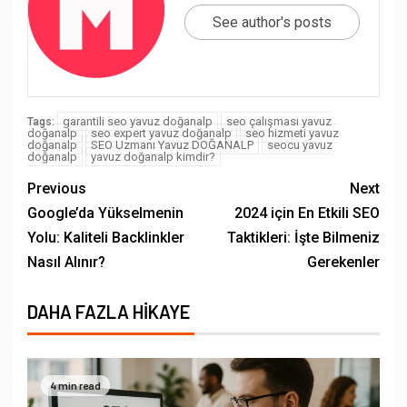
See author's posts
garantili seo yavuz doğanalp
seo çalışması yavuz
Tags:
doğanalp
seo expert yavuz doğanalp
seo hizmeti yavuz
doğanalp
SEO Uzmanı Yavuz DOĞANALP
seocu yavuz
doğanalp
yavuz doğanalp kimdir?
Previous
Next
Google’da Yükselmenin
2024 için En Etkili SEO
Yolu: Kaliteli Backlinkler
Taktikleri: İşte Bilmeniz
Nasıl Alınır?
Gerekenler
DAHA FAZLA HIKAYE
4 min read