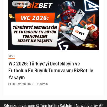
3 min read
SPOR
WC 2026: Türkiye’yi Destekleyin ve
Futbolun En Büyük Turnuvasını BizBet ile
Yaşayın
10 Haziran 2026
admin
Sitenizesayac.com © Tüm hakları Saklıdır.
|
Newsever
by AF