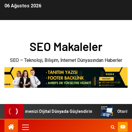
06 Ağustos 2026
SEO Makaleler
SEO – Teknoloji, Bilişim, İnternet Dünyasından Haberler
leri: İşletmenizi Dijital Dünyada Güçlendirin
Otoriter B