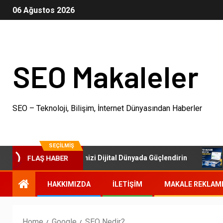
06 Ağustos 2026
SEO Makaleler
SEO – Teknoloji, Bilişim, İnternet Dünyasından Haberler
SEÇILMIŞ
FLAŞ HABER
EO Paketleri: İşletmenizi Dijital Dünyada Güçlendirin
Ot
HAKKIMIZDA
İLETIŞIM
MAKALE REKLAM
Home
Google
SEO Nedir?