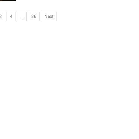
3
4
…
36
Next