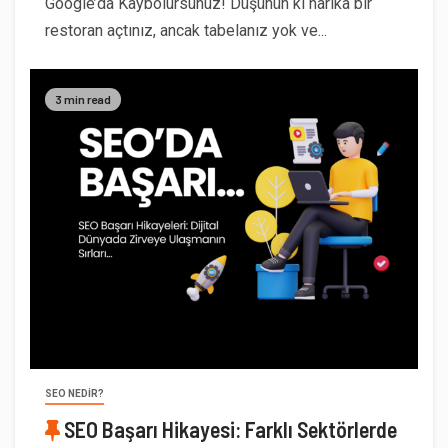
Google’da Kaybolursunuz! Düşünün ki harika bir
restoran açtınız, ancak tabelanız yok ve...
3 min read
SEO NEDIR?
SEO Başarı Hikayesi: Farklı Sektörlerde