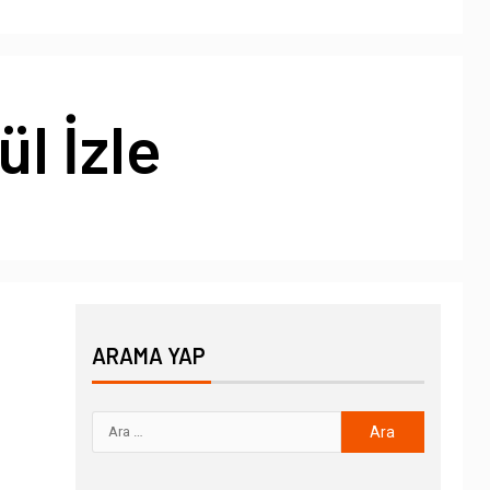
l İzle
ARAMA YAP