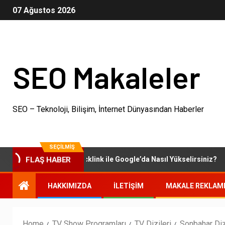
07 Ağustos 2026
SEO Makaleler
SEO – Teknoloji, Bilişim, İnternet Dünyasından Haberler
SEÇILMIŞ
Otoriter Backlink ile Google’da Nasıl Yükselirsiniz?
FLAŞ HABER
HAKKIMIZDA
İLETIŞIM
MAKALE REKLAM
Home
TV Show Programları
TV Dizileri
Sonbahar Diz