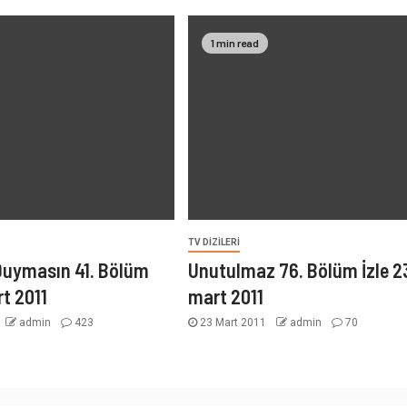
1 min read
TV DIZILERI
Duymasın 41. Bölüm
Unutulmaz 76. Bölüm İzle 2
rt 2011
mart 2011
admin
423
23 Mart 2011
admin
70