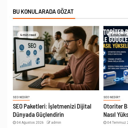
BU KONULARADA GÖZAT
4 min read
5 min read
SEO NEDIR?
SEO NEDIR?
SEO Paketleri: İşletmenizi Dijital
Otoriter B
Dünyada Güçlendirin
Nasıl Yüks
04 Ağustos 2026
admin
04 Temmuz 