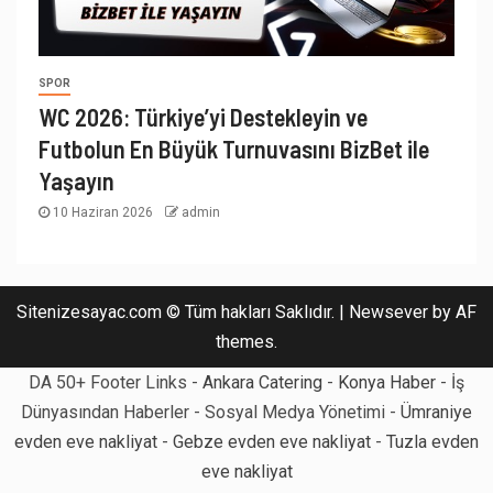
SPOR
WC 2026: Türkiye’yi Destekleyin ve
Futbolun En Büyük Turnuvasını BizBet ile
Yaşayın
10 Haziran 2026
admin
Sitenizesayac.com © Tüm hakları Saklıdır.
|
Newsever
by AF
themes.
DA 50+ Footer Links -
Ankara Catering
-
Konya Haber
- İş
Dünyasından Haberler - Sosyal Medya Yönetimi -
Ümraniye
evden eve nakliyat
-
Gebze evden eve nakliyat
-
Tuzla evden
eve nakliyat