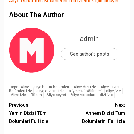
Aliye Dizisi Tüm Bölümlerini Full izlemek için tıklayın
About The Author
admin
See author's posts
Aliye
aliye bütün bölümleri
Aliye dizi izle
Aliye Dizisi
Tags:
Bölümleri izle
aliye dizisini izle
aliye eski bölümleri
aliye izle
Aliye izle 1. Bölüm
Aliye seyret
Aliye Videoları
dizi izle
Previous
Next
Yemin Dizisi Tüm
Annem Dizisi Tüm
Bölümleri Full İzle
Bölümlerini Full İzle