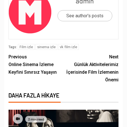
admin
See author's posts
Film izle
sinema izle
vk film izle
Tags:
Previous
Next
Online Sinema İzleme
Günlük Aktivitelerimiz
Keyfini Sınırsız Yaşayın
İçerisinde Film İzlemenin
Önemi
DAHA FAZLA HIKAYE
2 min read