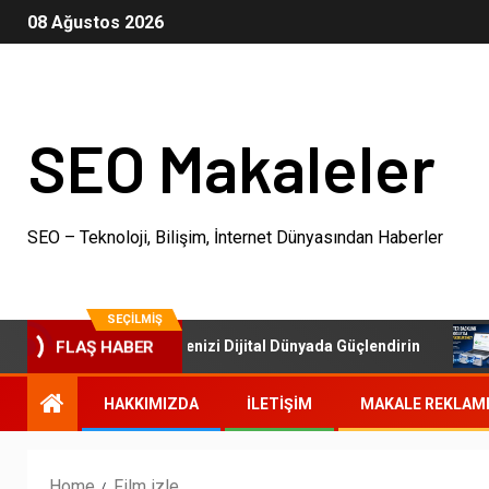
08 Ağustos 2026
SEO Makaleler
SEO – Teknoloji, Bilişim, İnternet Dünyasından Haberler
SEÇILMIŞ
SEO Paketleri: İşletmenizi Dijital Dünyada Güçlendirin
O
FLAŞ HABER
HAKKIMIZDA
İLETIŞIM
MAKALE REKLAM
Home
Film izle