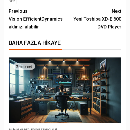
SP2
Previous
Next
Vision EfficientDynamics
Yeni Toshiba XD-E 600
aklınızı alabilir
DVD Player
DAHA FAZLA HIKAYE
3 min read
BILIŞIM HABERLERI VE TEKNOLOJI