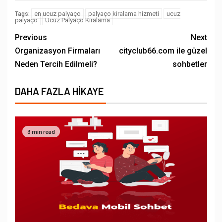
en ucuz palyaço
palyaço kiralama hizmeti
ucuz
Tags:
palyaço
Ucuz Palyaço Kiralama
Previous
Next
Organizasyon Firmaları
cityclub66.com ile güzel
Neden Tercih Edilmeli?
sohbetler
DAHA FAZLA HIKAYE
3 min read