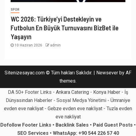
SPOR
WC 2026: Türkiye’yi Destekleyin ve
Futbolun En Büyük Turnuvasını BizBet ile
Yaşayın
10 Haziran 2026
admin
Sitenizesayac.com © Tüm hakları Saklıdır.
|
Newsever
by AF
themes.
DA 50+ Footer Links -
Ankara Catering
-
Konya Haber
- İş
Dünyasından Haberler - Sosyal Medya Yönetimi -
Ümraniye
evden eve nakliyat
-
Gebze evden eve nakliyat
-
Tuzla evden
eve nakliyat
Dofollow Footer Links • Backlink Sales • Paid Guest Posts •
SEO Services • WhatsApp: +90 544 226 57 40