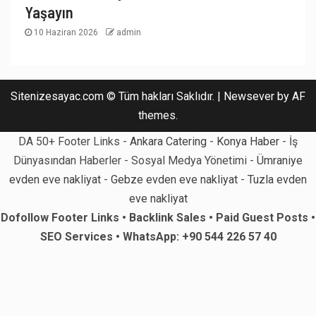
Yaşayın
10 Haziran 2026
admin
Sitenizesayac.com © Tüm hakları Saklıdır.
|
Newsever
by AF
themes.
DA 50+ Footer Links -
Ankara Catering
-
Konya Haber
- İş
Dünyasından Haberler - Sosyal Medya Yönetimi -
Ümraniye
evden eve nakliyat
-
Gebze evden eve nakliyat
-
Tuzla evden
eve nakliyat
Dofollow Footer Links • Backlink Sales • Paid Guest Posts •
SEO Services • WhatsApp: +90 544 226 57 40