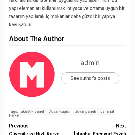
farkı alanlarda istenilen uygulama yapılabilir. Tüm bu
yapı elemanları kullanılarak ihtiyaca ve ortama uygun bir
tasarım yapılarak iç mekanlar daha güzel bir yapıya
kavuşabilir.
About The Author
admin
See author's posts
akustik panel
Duvar Kağıdı
duvar paneli
Laminat
Tags:
Parke
Previous
Next
Güvenilir ve Hızlı Kurye
İstanbul Esenyurt Eşyalı