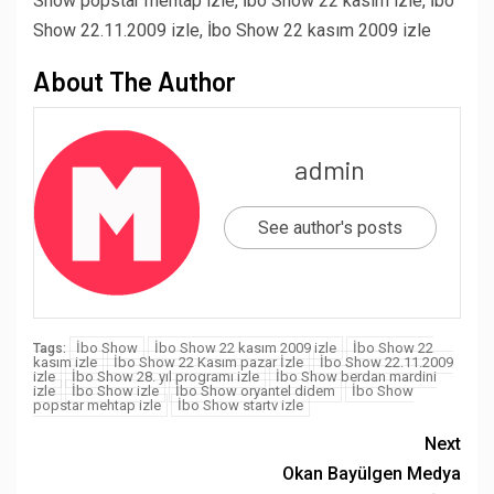
Show popstar mehtap izle, İbo Show 22 kasım izle, İbo
Show 22.11.2009 izle, İbo Show 22 kasım 2009 izle
About The Author
admin
See author's posts
İbo Show
İbo Show 22 kasım 2009 izle
İbo Show 22
Tags:
kasım izle
İbo Show 22 Kasım pazar İzle
İbo Show 22.11.2009
izle
İbo Show 28. yıl programı izle
İbo Show berdan mardini
izle
İbo Show izle
İbo Show oryantel didem
İbo Show
popstar mehtap izle
İbo Show startv izle
Next
Okan Bayülgen Medya