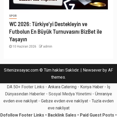
SPOR
WC 2026: Türkiye’yi Destekleyin ve
Futbolun En Büyük Turnuvasını BizBet ile
Yaşayın
10 Haziran 2026
admin
Sitenizesayac.com © Tüm hakları Saklıdır.
|
Newsever
by AF
themes.
DA 50+ Footer Links -
Ankara Catering
-
Konya Haber
- İş
Dünyasından Haberler - Sosyal Medya Yönetimi -
Ümraniye
evden eve nakliyat
-
Gebze evden eve nakliyat
-
Tuzla evden
eve nakliyat
Dofollow Footer Links • Backlink Sales • Paid Guest Posts •