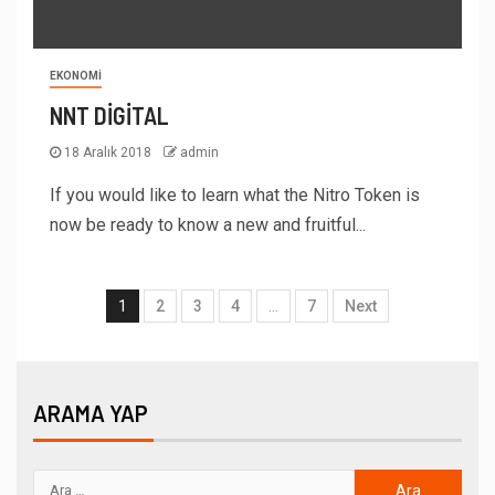
EKONOMI
NNT DİGİTAL
18 Aralık 2018
admin
If you would like to learn what the Nitro Token is
now be ready to know a new and fruitful...
1
2
3
4
…
7
Next
ARAMA YAP