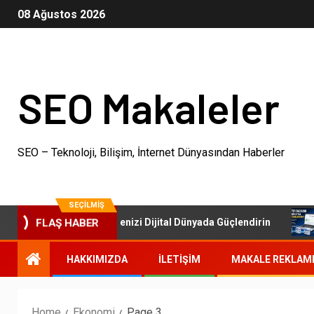
08 Ağustos 2026
SEO Makaleler
SEO – Teknoloji, Bilişim, İnternet Dünyasından Haberler
SEÇILMIŞ
SEO Paketleri: İşletmenizi Dijital Dünyada Güçlendirin
FLAŞ HABER
HAKKIMIZDA
İLETIŞIM
MAKALE REKLAM
Home
Ekonomi
Page 3