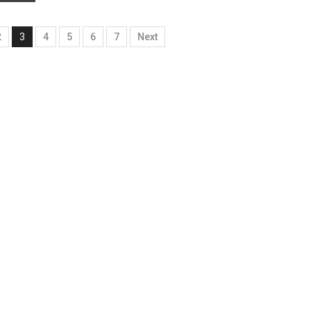
2
3
4
5
6
7
Next