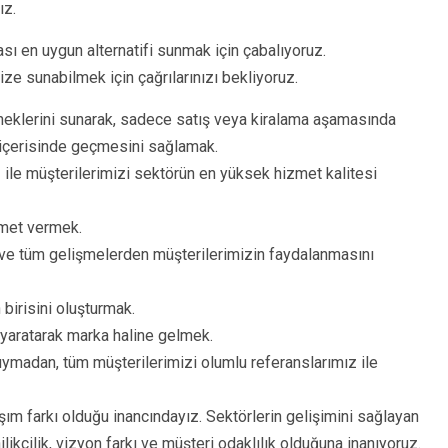
ız.
lası en uygun alternatifi sunmak için çabalıyoruz.
ize sunabilmek için çağrılarınızı bekliyoruz.
eklerini sunarak, sadece satış veya kiralama aşamasında
 içerisinde geçmesini sağlamak.
z ile müşterilerimizi sektörün en yüksek hizmet kalitesi
hizmet vermek.
k ve tüm gelişmelerden müşterilerimizin faydalanmasını
 birisini oluşturmak.
yaratarak marka haline gelmek.
uymadan, tüm müşterilerimizi olumlu referanslarımız ile
şım farkı olduğu inancındayız. Sektörlerin gelişimini sağlayan
likçilik, vizyon farkı ve müşteri odaklılık olduğuna inanıyoruz.