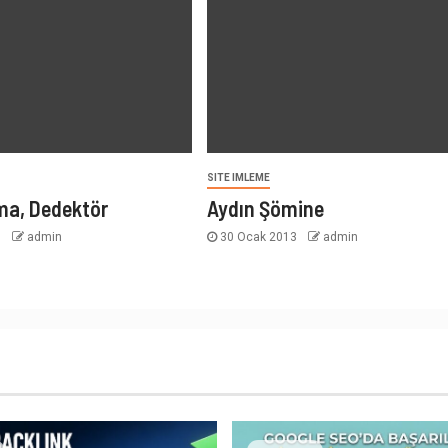
SITE IMLEME
ma, Dedektör
Aydın Şömine
3
admin
30 Ocak 2013
admin