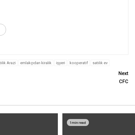
ılık Arazi
emlakçıdan kiralık
işyeri
kooperatif
satılık ev
Next
CFC
1 min read