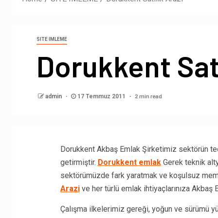
SITE IMLEME
Dorukkent Satı
2 min read
admin
17 Temmuz 2011
Dorukkent Akbaş Emlak Şirketimiz sektörün tecrü
getirmiştir.
Dorukkent emlak
Gerek teknik alt
sektörümüzde fark yaratmak ve koşulsuz memn
Arazi
ve her türlü emlak ihtiyaçlarınıza Akbaş
Çalışma ilkelerimiz gereği, yoğun ve sürümü yü