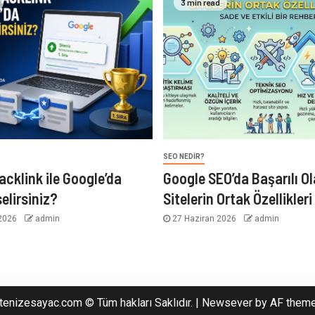
3 min read
SEO NEDIR?
acklink ile Google’da
Google SEO’da Başarılı O
elirsiniz?
Sitelerin Ortak Özellikleri
2026
admin
27 Haziran 2026
admin
tenizesayac.com © Tüm hakları Saklıdır.
|
Newsever
by AF theme