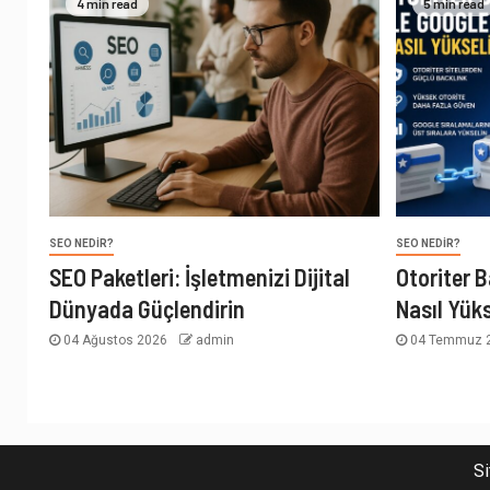
4 min read
5 min read
SEO NEDIR?
SEO NEDIR?
SEO Paketleri: İşletmenizi Dijital
Otoriter B
Dünyada Güçlendirin
Nasıl Yüks
04 Ağustos 2026
admin
04 Temmuz 
Si