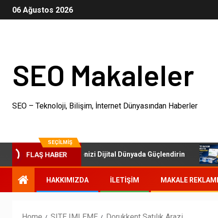
06 Ağustos 2026
SEO Makaleler
SEO – Teknoloji, Bilişim, İnternet Dünyasından Haberler
SEÇILMIŞ
FLAŞ HABER
SEO Paketleri: İşletmenizi Dijital Dünyada Güçlendirin
Ot
HAKKIMIZDA
İLETIŞIM
MAKALE REKLAM
Home
SITE IMLEME
Dorukkent Satılık Arazi