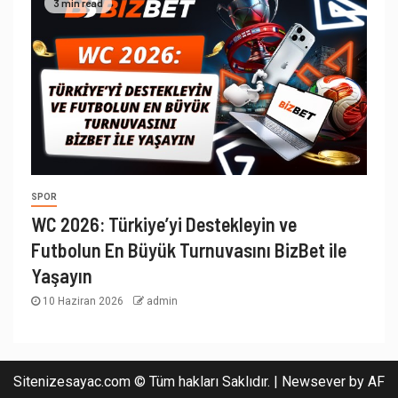
3 min read
SPOR
WC 2026: Türkiye’yi Destekleyin ve
Futbolun En Büyük Turnuvasını BizBet ile
Yaşayın
10 Haziran 2026
admin
Sitenizesayac.com © Tüm hakları Saklıdır.
|
Newsever
by AF