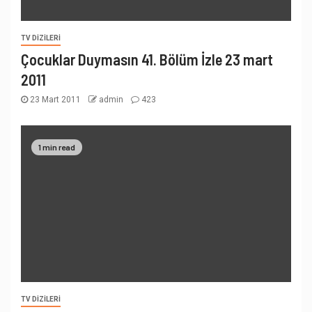
TV DIZILERI
Çocuklar Duymasın 41. Bölüm İzle 23 mart
2011
23 Mart 2011
admin
423
1 min read
TV DIZILERI