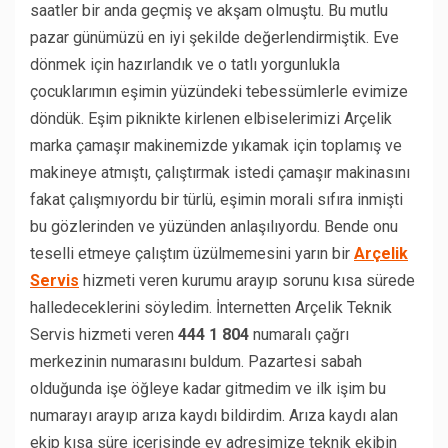
saatler bir anda geçmiş ve akşam olmuştu. Bu mutlu
pazar günümüzü en iyi şekilde değerlendirmiştik. Eve
dönmek için hazırlandık ve o tatlı yorgunlukla
çocuklarımın eşimin yüzündeki tebessümlerle evimize
döndük. Eşim piknikte kirlenen elbiselerimizi Arçelik
marka çamaşır makinemizde yıkamak için toplamış ve
makineye atmıştı, çalıştırmak istedi çamaşır makinasını
fakat çalışmıyordu bir türlü, eşimin morali sıfıra inmişti
bu gözlerinden ve yüzünden anlaşılıyordu. Bende onu
teselli etmeye çalıştım üzülmemesini yarın bir
Arçelik
Servis
hizmeti veren kurumu arayıp sorunu kısa sürede
halledeceklerini söyledim. İnternetten Arçelik Teknik
Servis hizmeti veren
444 1 804
numaralı çağrı
merkezinin numarasını buldum. Pazartesi sabah
olduğunda işe öğleye kadar gitmedim ve ilk işim bu
numarayı arayıp arıza kaydı bildirdim. Arıza kaydı alan
ekip kısa süre içerisinde ev adresimize teknik ekibin