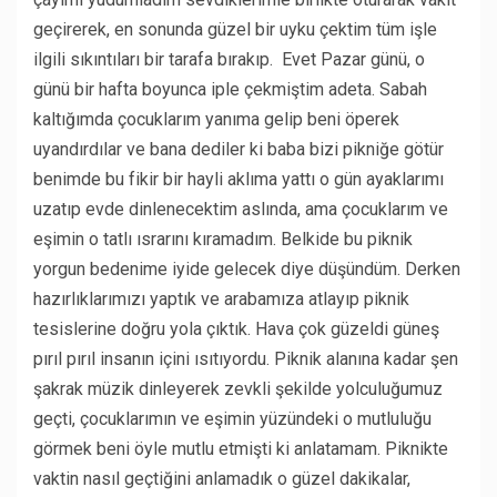
geçirerek, en sonunda güzel bir uyku çektim tüm işle
ilgili sıkıntıları bir tarafa bırakıp. Evet Pazar günü, o
günü bir hafta boyunca iple çekmiştim adeta. Sabah
kaltığımda çocuklarım yanıma gelip beni öperek
uyandırdılar ve bana dediler ki baba bizi pikniğe götür
benimde bu fikir bir hayli aklıma yattı o gün ayaklarımı
uzatıp evde dinlenecektim aslında, ama çocuklarım ve
eşimin o tatlı ısrarını kıramadım. Belkide bu piknik
yorgun bedenime iyide gelecek diye düşündüm. Derken
hazırlıklarımızı yaptık ve arabamıza atlayıp piknik
tesislerine doğru yola çıktık. Hava çok güzeldi güneş
pırıl pırıl insanın içini ısıtıyordu. Piknik alanına kadar şen
şakrak müzik dinleyerek zevkli şekilde yolculuğumuz
geçti, çocuklarımın ve eşimin yüzündeki o mutluluğu
görmek beni öyle mutlu etmişti ki anlatamam. Piknikte
vaktin nasıl geçtiğini anlamadık o güzel dakikalar,