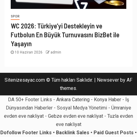
SPOR
WC 2026: Türkiye’yi Destekleyin ve
Futbolun En Büyük Turnuvasını BizBet ile
Yaşayın
10 Haziran 2026
admin
Sitenizesayac.com © Tüm hakları Saklıdır.
|
Newsever
by AF
themes.
DA 50+ Footer Links -
Ankara Catering
-
Konya Haber
- İş
Dünyasından Haberler - Sosyal Medya Yönetimi -
Ümraniye
evden eve nakliyat
-
Gebze evden eve nakliyat
-
Tuzla evden
eve nakliyat
Dofollow Footer Links • Backlink Sales • Paid Guest Posts •