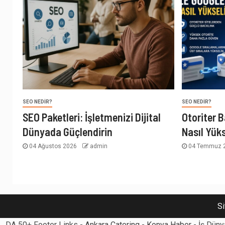
SEO NEDIR?
SEO NEDIR?
SEO Paketleri: İşletmenizi Dijital
Otoriter B
Dünyada Güçlendirin
Nasıl Yüks
04 Ağustos 2026
admin
04 Temmuz 
Si
DA 50+ Footer Links -
Ankara Catering
-
Konya Haber
- İş Düny