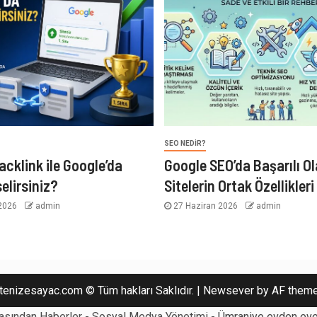
SEO NEDIR?
acklink ile Google’da
Google SEO’da Başarılı O
elirsiniz?
Sitelerin Ortak Özellikleri
2026
admin
27 Haziran 2026
admin
tenizesayac.com © Tüm hakları Saklıdır.
|
Newsever
by AF theme
asından Haberler - Sosyal Medya Yönetimi -
Ümraniye evden eve 