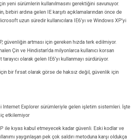
çin yeni sürümlerin kullanılmasını gerektiğini savunuyor.
, birbiri ardına gelen IE karşıtı açıklamalarından önce de
icrosoft uzun süredir kullanıcılara IE6’yı ve Windows XP’yi
 güvenliğin artması için gereken hızda terk edilmiyor.
halen Çin ve Hindistan’da milyonlarca kullanıcı korsan
tarayıcı olarak gelen IE6’yı kullanmayı sürdürüyor.
çin bir fırsat olarak görse de haksız değil, güvenlik için
nternet Explorer sürümleriyle gelen işletim sistemleri. İşte
iç etkilemiyor
P ile kıyas kabul etmeyecek kadar güvenli. Eski kodlar ve
llanımı yaygınlaşan pek çok saldırı metoduna karşı oldukça