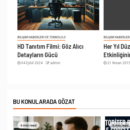
BILIŞIM HABERLERI VE TEKNOLOJI
BILIŞIM HABERLER
HD Tanıtım Filmi: Göz Alıcı
Her Yıl D
Detayların Gücü
Etkinliğini
04 Eylül 2024
admin
21 Nisan 201
BU KONULARADA GÖZAT
4 min read
5 min read