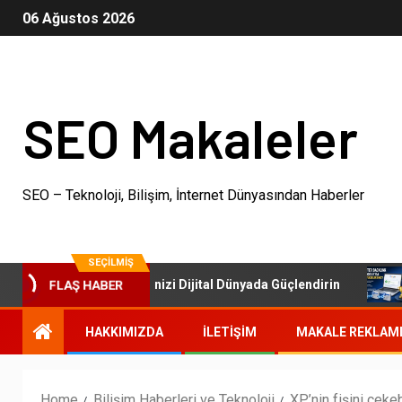
06 Ağustos 2026
SEO Makaleler
SEO – Teknoloji, Bilişim, İnternet Dünyasından Haberler
SEÇILMIŞ
EO Paketleri: İşletmenizi Dijital Dünyada Güçlendirin
Ot
FLAŞ HABER
HAKKIMIZDA
İLETIŞIM
MAKALE REKLAM
Home
Bilişim Haberleri ve Teknoloji
XP’nin fişini çeke