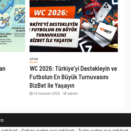
SPOR
lan
WC 2026: Türkiye’yi Destekleyin ve
Futbolun En Büyük Turnuvasını
BizBet ile Yaşayın
10 Haziran 2026
admin
s.
nakliyat
-
Gebze evden eve nakliyat
-
Tuzla evden eve nakliyat