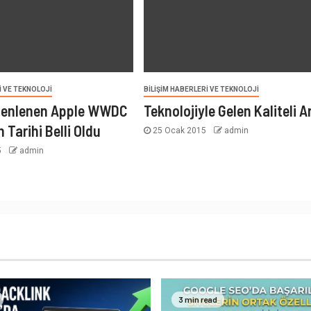
I VE TEKNOLOJI
BILIŞIM HABERLERI VE TEKNOLOJI
üzenlenen Apple WWDC
Teknolojiyle Gelen Kaliteli 
n Tarihi Belli Oldu
25 Ocak 2015
admin
5
admin
3 min read