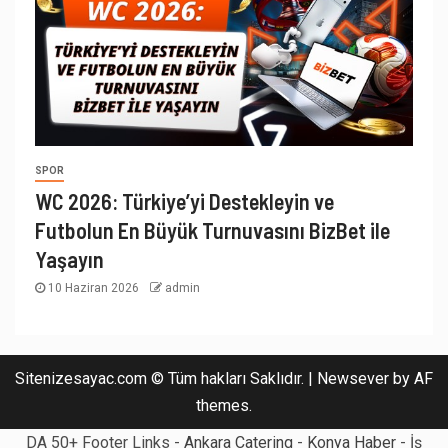
SPOR
WC 2026: Türkiye’yi Destekleyin ve
Futbolun En Büyük Turnuvasını BizBet ile
Yaşayın
10 Haziran 2026
admin
Sitenizesayac.com © Tüm hakları Saklıdır.
|
Newsever
by AF
themes.
DA 50+ Footer Links -
Ankara Catering
-
Konya Haber
- İş