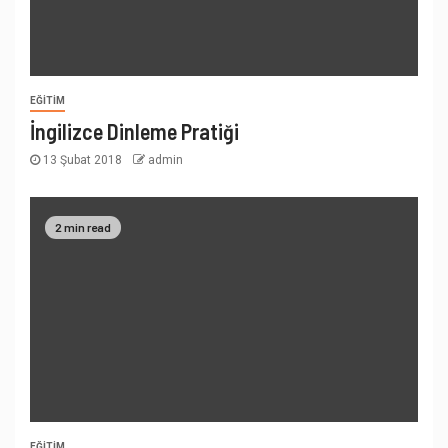
EĞITIM
İngilizce Dinleme Pratiği
13 Şubat 2018
admin
2 min read
EĞITIM