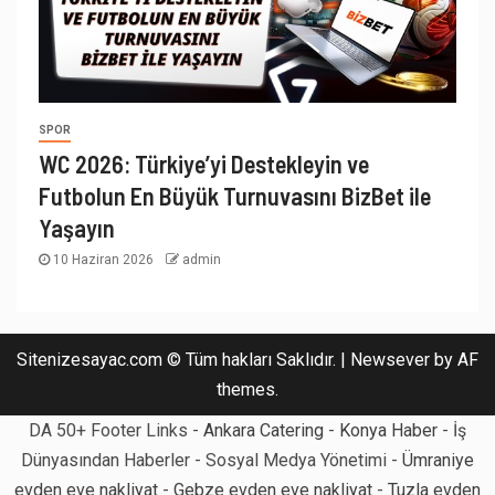
SPOR
WC 2026: Türkiye’yi Destekleyin ve
Futbolun En Büyük Turnuvasını BizBet ile
Yaşayın
10 Haziran 2026
admin
Sitenizesayac.com © Tüm hakları Saklıdır.
|
Newsever
by AF
themes.
DA 50+ Footer Links -
Ankara Catering
-
Konya Haber
- İş
Dünyasından Haberler - Sosyal Medya Yönetimi -
Ümraniye
evden eve nakliyat
-
Gebze evden eve nakliyat
-
Tuzla evden