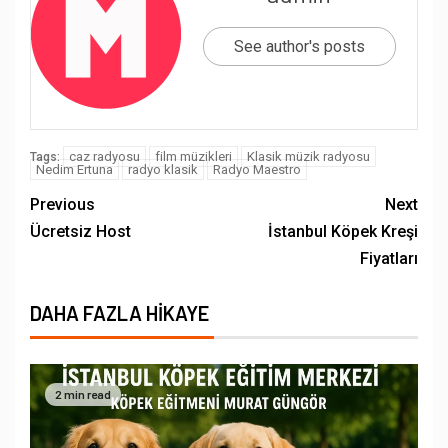
See author's posts
caz radyosu
film müzikleri
Klasik müzik radyosu
Tags:
Nedim Ertuna
radyo klasik
Radyo Maestro
Previous
Next
Ücretsiz Host
İstanbul Köpek Kreşi
Fiyatları
DAHA FAZLA HIKAYE
2 min read