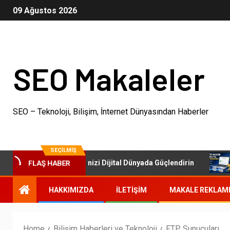
09 Ağustos 2026
SEO Makaleler
SEO – Teknoloji, Bilişim, İnternet Dünyasından Haberler
SEÇILMIŞ
SEO Paketleri: İşletmenizi Dijital Dünyada Güçlendirin
O
FLAŞ HABER
HAKKIMIZDA
İLETIŞIM
MAKALE REKLAM
Home
Bilişim Haberleri ve Teknoloji
FTP Sunucuları