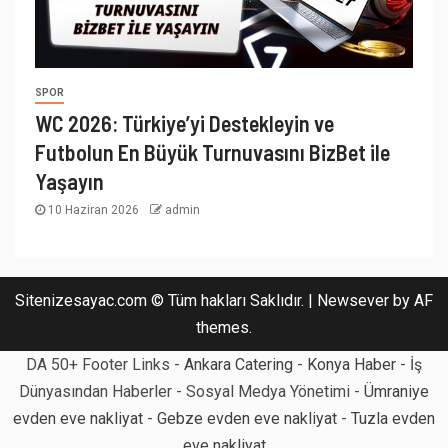
SPOR
WC 2026: Türkiye’yi Destekleyin ve
Futbolun En Büyük Turnuvasını BizBet ile
Yaşayın
10 Haziran 2026
admin
Sitenizesayac.com © Tüm hakları Saklıdır.
|
Newsever
by AF
themes.
DA 50+ Footer Links -
Ankara Catering
-
Konya Haber
- İş
Dünyasından Haberler - Sosyal Medya Yönetimi -
Ümraniye
evden eve nakliyat
-
Gebze evden eve nakliyat
-
Tuzla evden
eve nakliyat