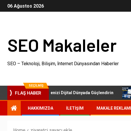
06 Ağustos 2026
SEO Makaleler
SEO – Teknoloji, Bilişim, İnternet Dünyasından Haberler
SEÇILMIŞ
SEO Paketleri: İşletmenizi Dijital Dünyada Güçlendirin
FLAŞ HABER
HAKKIMIZDA
İLETIŞIM
MAKALE REKLAM
Home
ziyaretçi sayacı ekle