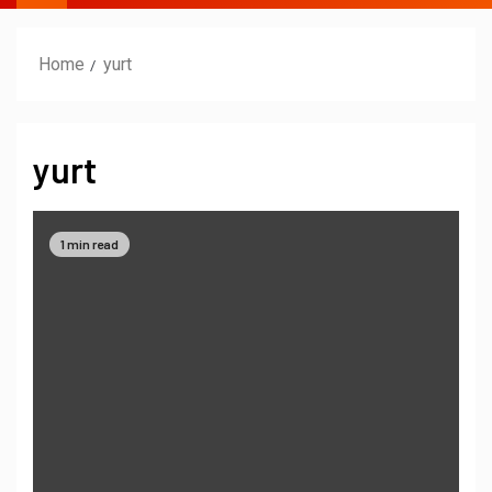
Home
yurt
yurt
1 min read