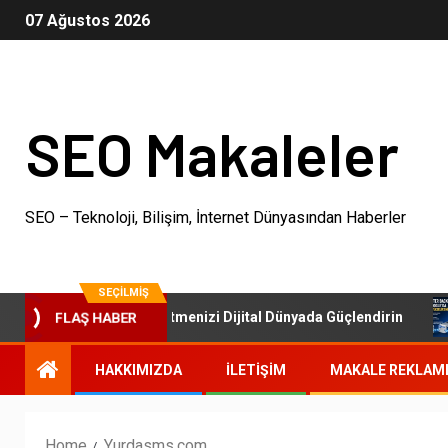
07 Ağustos 2026
SEO Makaleler
SEO – Teknoloji, Bilişim, İnternet Dünyasından Haberler
SEÇILMIŞ
SEO Paketleri: İşletmenizi Dijital Dünyada Güçlendirin
FLAŞ HABER
HAKKIMIZDA
İLETIŞIM
MAKALE REKLAM
Home
Yurdasms.com