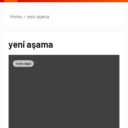
Home
yeni aşama
yeni aşama
1 min read