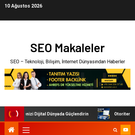
10 Ağustos 2026
SEO Makaleler
SEO – Teknoloji, Bilişim, İnternet Dünyasından Haberler
i: İşletmenizi Dijital Dünyada Güçlendirin
Otoriter Back