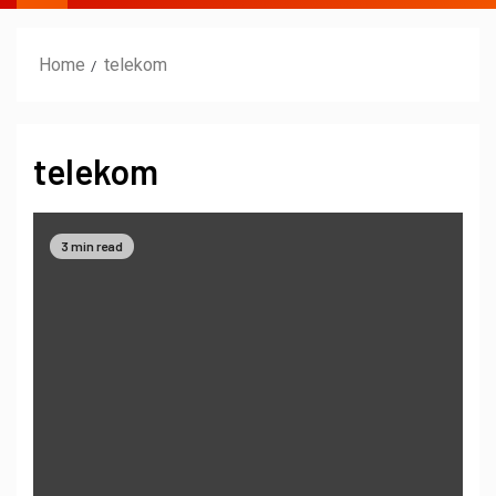
Home
telekom
telekom
3 min read