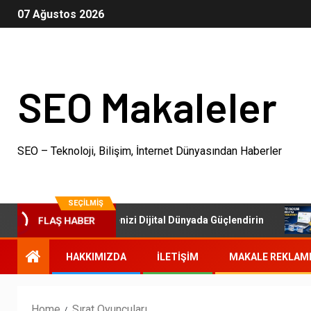
07 Ağustos 2026
SEO Makaleler
SEO – Teknoloji, Bilişim, İnternet Dünyasından Haberler
SEÇILMIŞ
FLAŞ HABER
SEO Paketleri: İşletmenizi Dijital Dünyada Güçlendirin
O
HAKKIMIZDA
İLETIŞIM
MAKALE REKLAM
Home
Sırat Oyuncuları