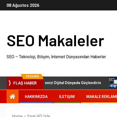
08 Ağustos 2026
SEO Makaleler
SEO – Teknoloji, Bilişim, İnternet Dünyasından Haberler
SEÇILMIŞ
SEO Paketleri: İşletmenizi Dijital Dünyada Güçlendirin
FLAŞ HABER
HAKKIMIZDA
İLETIŞIM
MAKALE REKLAM
Home
Sırat HD İzle