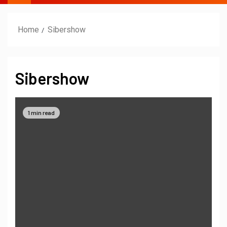
Home
Sibershow
Sibershow
1 min read