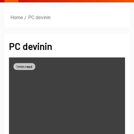
Home
PC devinin
PC devinin
1 min read