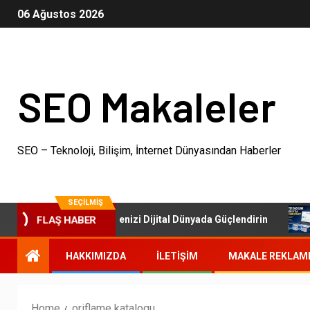
06 Ağustos 2026
SEO Makaleler
SEO – Teknoloji, Bilişim, İnternet Dünyasından Haberler
SEÇILMIŞ
SEO Paketleri: İşletmenizi Dijital Dünyada Güçlendirin
FLAŞ HABER
HAKKIMIZDA
İLETIŞIM
MAKALE REKLAM
Home
oriflame katalogu