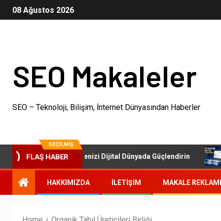
08 Ağustos 2026
SEO Makaleler
SEO – Teknoloji, Bilişim, İnternet Dünyasından Haberler
SEÇILMIŞ
SEO Paketleri: İşletmenizi Dijital Dünyada Güçlendirin
FLAŞ HABER
HAKKIMIZDA
İLETIŞIM
MAKALE REKLAM
Home
Organik Tahıl Üreticileri Birliği