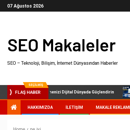
07 Ağustos 2026
SEO Makaleler
SEO – Teknoloji, Bilişim, İnternet Dünyasından Haberler
SEÇILMIŞ
SEO Paketleri: İşletmenizi Dijital Dünyada Güçlendirin
FLAŞ HABER
HAKKIMIZDA
İLETIŞIM
MAKALE REKLAM
Home
ne iyi