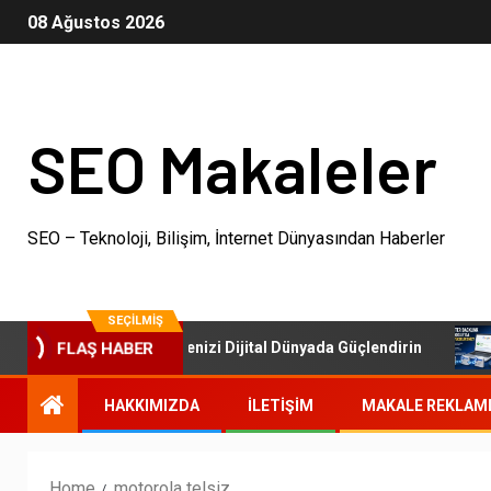
08 Ağustos 2026
SEO Makaleler
SEO – Teknoloji, Bilişim, İnternet Dünyasından Haberler
SEÇILMIŞ
SEO Paketleri: İşletmenizi Dijital Dünyada Güçlendirin
FLAŞ HABER
HAKKIMIZDA
İLETIŞIM
MAKALE REKLAM
Home
motorola telsiz