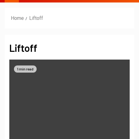
Home
Liftoff
Liftoff
1 min read