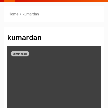
Home
kumardan
kumardan
2 min read