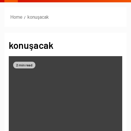
Home
konuşacak
konuşacak
2 min read