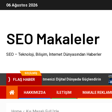
06 Ağustos 2026
SEO Makaleler
SEO – Teknoloji, Bilişim, İnternet Dünyasından Haberler
SEÇILMIŞ
SEO Paketleri: İşletmenizi Dijital Dünyada Güçlendirin
FLAŞ HABER
HAKKIMIZDA
İLETIŞIM
MAKALE REKLAM
Home
Kış Masalı Full İzle