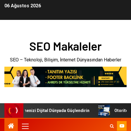
06 Ağustos 2026
SEO Makaleler
SEO – Teknoloji, Bilişim, İnternet Dünyasından Haberler
eri: İşletmenizi Dijital Dünyada Güçlendirin
Otoriter Ba