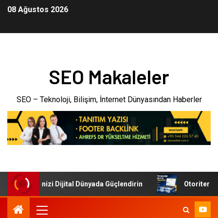
08 Ağustos 2026
SEO Makaleler
SEO – Teknoloji, Bilişim, İnternet Dünyasından Haberler
ri: İşletmenizi Dijital Dünyada Güçlendirin
Otoriter Back