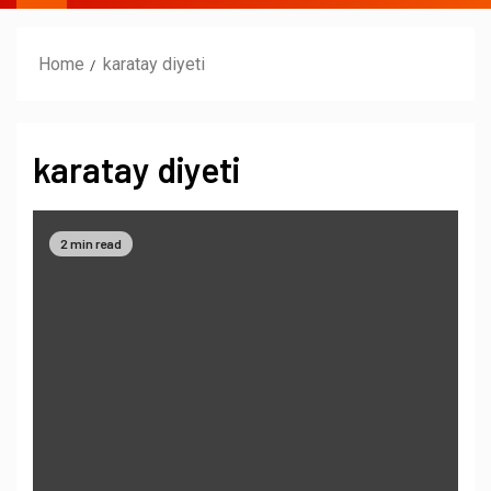
Home
karatay diyeti
karatay diyeti
2 min read